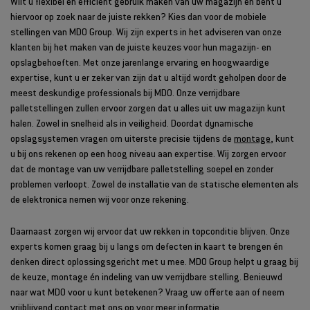
Wilt u flexibel en efficiënt gebruik maken van uw magazijn en bent u
hiervoor op zoek naar de juiste rekken? Kies dan voor de mobiele
stellingen van MDO Group. Wij zijn experts in het adviseren van onze
klanten bij het maken van de juiste keuzes voor hun magazijn- en
opslagbehoeften. Met onze jarenlange ervaring en hoogwaardige
expertise, kunt u er zeker van zijn dat u altijd wordt geholpen door de
meest deskundige professionals bij MDO. Onze verrijdbare
palletstellingen zullen ervoor zorgen dat u alles uit uw magazijn kunt
halen. Zowel in snelheid als in veiligheid. Doordat dynamische
opslagsystemen vragen om uiterste precisie tijdens de
montage
, kunt
u bij ons rekenen op een hoog niveau aan expertise. Wij zorgen ervoor
dat de montage van uw verrijdbare palletstelling soepel en zonder
problemen verloopt. Zowel de installatie van de statische elementen als
de elektronica nemen wij voor onze rekening.
Daarnaast zorgen wij ervoor dat uw rekken in topconditie blijven. Onze
experts komen graag bij u langs om defecten in kaart te brengen én
denken direct oplossingsgericht met u mee. MDO Group helpt u graag bij
de keuze, montage én indeling van uw verrijdbare stelling. Benieuwd
naar wat MDO voor u kunt betekenen? Vraag uw offerte aan of neem
vrijblijvend
contact
met ons op voor meer informatie.